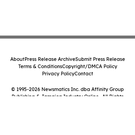
About
Press Release Archive
Submit Press Release
Terms & Conditions
Copyright/DMCA Policy
Privacy Policy
Contact
© 1995-2026 Newsmatics Inc. dba Affinity Group
Publishing & Jamaica Industry Online . All Rights
Reserved.
Cookie Settings / Your Privacy Choices