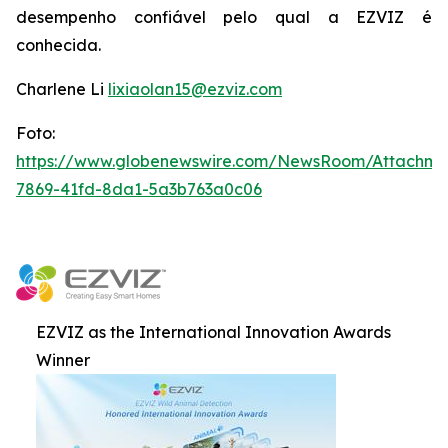
desempenho confiável pelo qual a EZVIZ é
conhecida.
Charlene Li
lixiaolan15@ezviz.com
Foto:
https://www.globenewswire.com/NewsRoom/Attachme
7869-41fd-8da1-5a3b763a0c06
EZVIZ as the International Innovation Awards
Winner