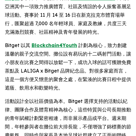
亞洲其中一項致力推廣體育、社區及情誼的令人振奮基層足
球活動。賽事於 11 月 14 至 16 日在新克拉克市體育場舉
行，匯聚超過 7,000 名年輕球員、家庭及教練，共度三天
充滿激烈競賽、社區精神及青年發展的時光。
Bitget 以其
Blockchain4Youth
計劃為核心，致力創建
溫馨的親子交流空間。攤位設有易玩的十二碼射門活動，讓
小朋友在比賽之間得以放鬆一下，成功入球的話可獲贈免費
茶點及 LALIGA x Bitget 品牌紀念品。對很多家庭而言，
這是一個方便又愜意的聚會之處，在緊湊的比賽日程中提供
遮蔭、飲用水和歡樂時光。
活動設計全以社區價值為本。Bitget 選擇支持的活動以紀
律、團隊合作及體育精神為核心，這些特質與公司長期推動
的青年賦權計劃緊密相連，而非展示產品或平台。週末期
間，年輕參與者在攤位前大排長龍，不僅增強了錦標賽的節
慶氣氛，同時也與家長及本地足球社群建立了正面的聯絡