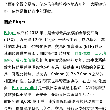
全面的全景交易所。促進信任和培養本地青年的一大關鍵策
略，依然是推動青少年運動。
關於 Bitget
Bitget
成立於 2018 年，是全球最具規模的全景交易所
(UEX) ，為超過 1.2 億用戶提供一站式平台，存取數以百萬
計的加密代幣、代幣化股票、交易所買賣基金 (ETF) 以及
其他現實世界資產，同時提供即時獲知
比特幣價格
、
以太坊
價格
、
瑞波幣價格
及其他加密貨幣價格的功能。該生態系統
致力協助用戶更明智地進行交易，提供由 AI 驅動的交易工
具，實現比特幣、以太坊、Solana 與 BNB Chain 之間的
相互操作性，並擴大對現實世界資產的存取。在去中心化層
面，
Bitget Wallet
是一款日常金融應用程式，旨在讓加密
貨幣變得更簡單、更安全，並融入日常金融生活之中， 目
前服務逾 8,000 萬用戶，連接區塊鏈基礎設施與現實世界
金融，提供流暢整合出入金、交易、賺取及支付功能的一站