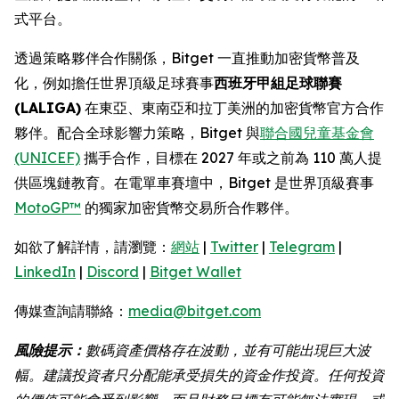
式平台。
透過策略夥伴合作關係，Bitget 一直推動加密貨幣普及
化，例如擔任世界頂級足球賽事
西班牙甲組足球聯賽
(LALIGA)
在東亞、東南亞和拉丁美洲的加密貨幣官方合作
夥伴。配合全球影響力策略，Bitget 與
聯合國兒童基金會
(UNICEF)
攜手合作，目標在 2027 年或之前為 110 萬人提
供區塊鏈教育。在電單車賽壇中，Bitget 是世界頂級賽事
MotoGP™
的獨家加密貨幣交易所合作夥伴。
如欲了解詳情，請瀏覽：
網站
|
Twitter
|
Telegram
|
LinkedIn
|
Discord
|
Bitget Wallet
傳媒查詢請聯絡：
media@bitget.com
風險提示：
數碼資產價格存在波動，並有可能出現巨大波
幅。建議投資者只分配能承受損失的資金作投資。任何投資