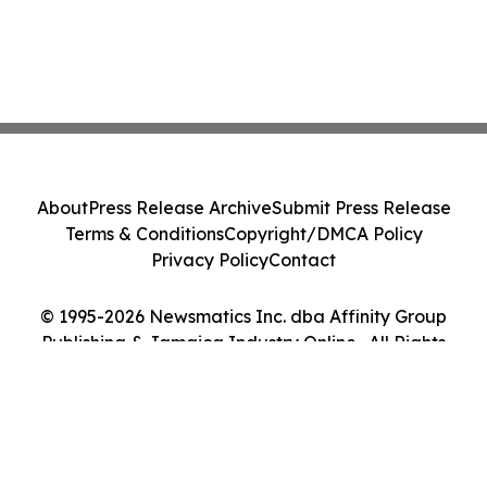
About
Press Release Archive
Submit Press Release
Terms & Conditions
Copyright/DMCA Policy
Privacy Policy
Contact
© 1995-2026 Newsmatics Inc. dba Affinity Group
Publishing & Jamaica Industry Online . All Rights
Reserved.
Cookie Settings / Your Privacy Choices